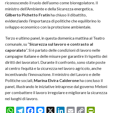
riconoscendo il ruolo dell’uomo come bioregolatore. Il
ministro dell’Ambiente e della Sicurezza energetica,
Gilberto Pichetto Fratin
ha chiuso il dibattito,
evidenziando l’importanza di politiche che equilibrino lo
sviluppo economico con la protezione ambientale.
Terzo e ultimo panel, in questa domenica mattina al Teatro
comunale, su “
Sicurezza sul lavoro e contrasto al
caporalato
“. Si è parlato delle condizioni di lavoro nelle
campagne italiane e delle misure per garantire il rispetto dei
diritti dei lavoratori. Durante il confronto, sono state poste
al centro l’equità e la sicurezza nel lavoro agricolo, anche
incentivando l’innovazione. Il ministro del Lavoro e delle
Politiche sociali,
Marina Elvira Calderone
ha concluso il
panel, illustrando le iniziative intraprese dal governo Meloni
per combattere il lavoro irregolare e migliorare la sicurezza
nei luoghi di lavoro.
WhatsApp
Telegram
Facebook
Messenger
X
LinkedIn
Email
Copy
Prin