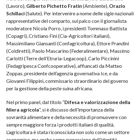
(Lavoro),
Gilberto Pichetto Fratin
(Ambiente),
Orazio
Schillaci
(Salute). Per intervenire a nome delle sigle nazionali
rappresentative del comparto, sul palco con il giornalista
moderatore Nicola Porro, i presidenti Tommaso Battista
(Copagri), Cristiano Fini (Cia-Agricoltori italiani),
Massimiliano Giansanti (Confagricoltura), Ettore Prandini
(Coldiretti), Paolo Mascarino (Federalimentare), Massimo
Carlotti (Terre dell’Etruria-Legacoop), Carlo Piccinini
(Fedagripesca Confcooperative), affiancati da Matteo
Zoppas, presidente dell’agenzia governativa Ice, e da
Giovanni Filippini, commissario straordinario del governo
per la gestione della peste suina africana.
Nel primo panel, dal titolo “
Difesa e valorizzazione della
filiera agricola
“, si è discusso dell’importanza della
sovranità alimentare e della necessità di promuovere con
sempre maggiore forza i prodotti italiani di qualità.
L’agricoltura è stata riconosciuta non solo come un settore
economico, ma anche come espressione dell’identità