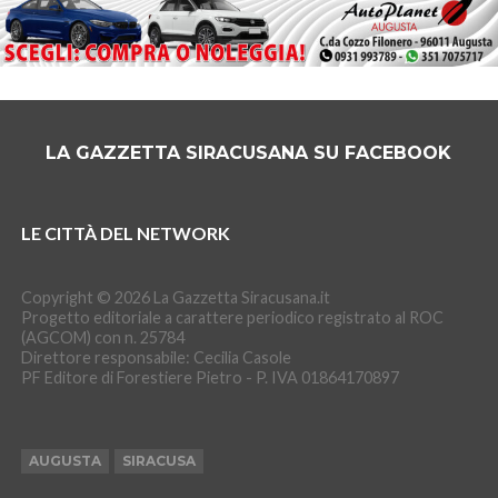
LA GAZZETTA SIRACUSANA SU FACEBOOK
LE CITTÀ DEL NETWORK
Copyright © 2026 La Gazzetta Siracusana.it
Progetto editoriale a carattere periodico registrato al ROC
(AGCOM) con n. 25784
Direttore responsabile: Cecilia Casole
PF Editore di Forestiere Pietro - P. IVA 01864170897
AUGUSTA
SIRACUSA