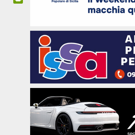
Link
PrintFriendly