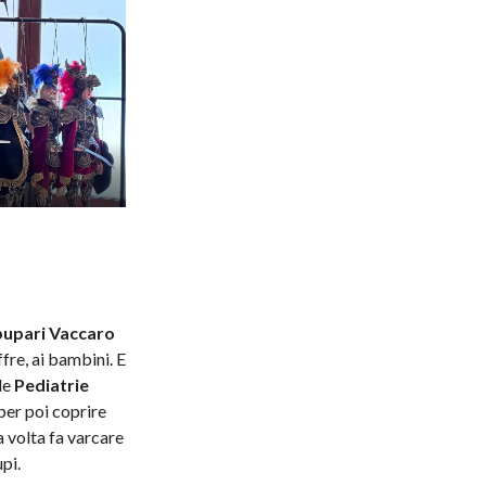
pupari Vaccaro
ffre, ai bambini. E
le
Pediatrie
 per poi coprire
ma volta fa varcare
pi.