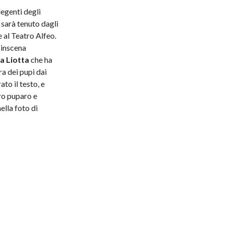
degenti degli
 sarà tenuto dagli
 al Teatro Alfeo.
ssinscena
a Liotta
che ha
a dei pupi dai
ato il testo, e
ro puparo e
ella foto di