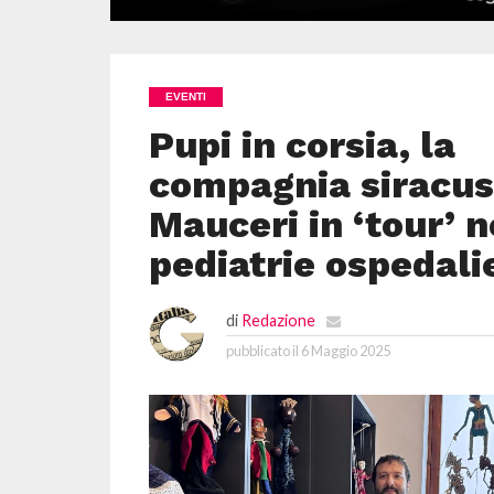
EVENTI
Pupi in corsia, la
compagnia siracus
Mauceri in ‘tour’ n
pediatrie ospedali
di
Redazione
pubblicato il
6 Maggio 2025