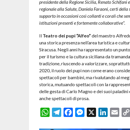
presidente della Regione Sicilia, Renato Schifani e
regionale alla Salute, Daniela Faraoni, certi della 
supporto in occasioni così collanti e corali che s
istituzioni presenti e fortemente collaborative
“.
Il
Teatro dei pupi “Alfeo”
del maestro Alfred
una storica presenza nell’area turistica e cultu
Siracusa. Negli anni ha rappresentato un punto
per il turismo e la cultura siciliana da tramand
tradizione, riuscendo a valorizzare, soprattutt
2020, il ruolo dei pupi non come erano consider
spettacoli per bambini, ma rivalutando al megl
storica, mutuando spettacoli con la rappresen
delle gesta di Carlo Magno e dei suoi paladini
anche spettacoli di prosa.
WhatsApp
Telegram
Facebook
Messenger
X
Linke
Em