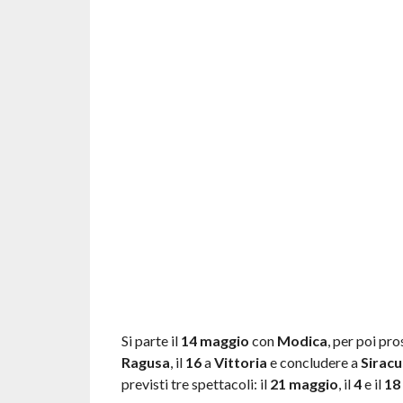
Si parte il
14 maggio
con
Modica
, per poi pro
Ragusa
, il
16
a
Vittoria
e concludere a
Siracu
previsti tre spettacoli: il
21 maggio
, il
4
e il
18