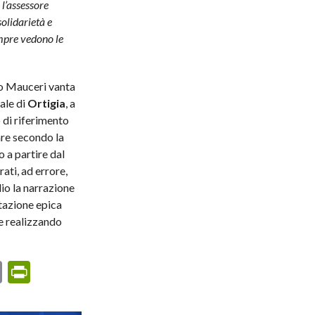
 l’assessore
solidarietà e
empre vedono le
o Mauceri vanta
rale di
Ortigia
, a
 di riferimento
are secondo la
o a partire dal
ati, ad errore,
io la narrazione
tazione epica
 e realizzando
dIn
ail
Copy
PrintFriendly
Link