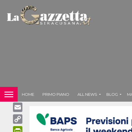
WhatsApp
Telegram
Facebook
Messenger
X
HOME
PRIMO PIANO
ALL NEWS
BLOG
M
LinkedIn
Email
Copy