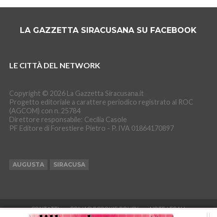
LA GAZZETTA SIRACUSANA SU FACEBOOK
LE CITTÀ DEL NETWORK
Copyright © 2026 La Gazzetta Siracusana.it
Progetto editoriale a carattere periodico registrato al ROC
(AGCOM) con n. 25784
Direttore responsabile: Cecilia Casole
PF Editore di Forestiere Pietro - P. IVA 01864170897
AUGUSTA
SIRACUSA
CONTATTI
PRIVACY&COOKIE POLICY
NOTE LEGALI