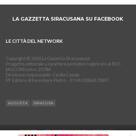
LA GAZZETTA SIRACUSANA SU FACEBOOK
LE CITTÀ DEL NETWORK
Copyright © 2026 La Gazzetta Siracusana.it
Progetto editoriale a carattere periodico registrato al ROC
(AGCOM) con n. 25784
Direttore responsabile: Cecilia Casole
PF Editore di Forestiere Pietro - P. IVA 01864170897
AUGUSTA
SIRACUSA
CONTATTI
PRIVACY&COOKIE POLICY
NOTE LEGALI