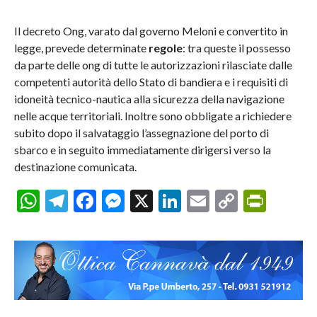
Il decreto Ong, varato dal governo Meloni e convertito in
legge, prevede determinate
regole
: tra queste il possesso
da parte delle ong di tutte le autorizzazioni rilasciate dalle
competenti autorità dello Stato di bandiera e i requisiti di
idoneità tecnico-nautica alla sicurezza della navigazione
nelle acque territoriali. Inoltre sono obbligate a richiedere
subito dopo il salvataggio l’assegnazione del porto di
sbarco e in seguito immediatamente dirigersi verso la
destinazione comunicata.
WhatsApp
Telegram
Facebook
Messenger
X
LinkedIn
Email
Copy
Prin
Link