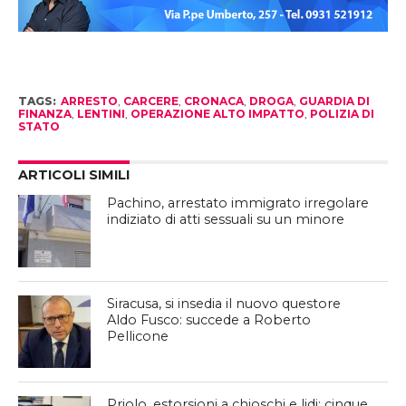
TAGS:
ARRESTO
,
CARCERE
,
CRONACA
,
DROGA
,
GUARDIA DI
FINANZA
,
LENTINI
,
OPERAZIONE ALTO IMPATTO
,
POLIZIA DI
STATO
ARTICOLI SIMILI
Pachino, arrestato immigrato irregolare
indiziato di atti sessuali su un minore
Siracusa, si insedia il nuovo questore
Aldo Fusco: succede a Roberto
Pellicone
Priolo, estorsioni a chioschi e lidi: cinque