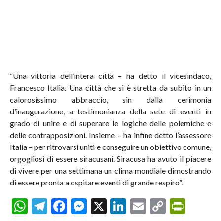
“Una vittoria dell’intera città – ha detto il vicesindaco,
Francesco Italia. Una città che si è stretta da subito in un
calorosissimo abbraccio, sin dalla cerimonia
d’inaugurazione, a testimonianza della sete di eventi in
grado di unire e di superare le logiche delle polemiche e
delle contrapposizioni. Insieme – ha infine detto l’assessore
Italia – per ritrovarsi uniti e conseguire un obiettivo comune,
orgogliosi di essere siracusani. Siracusa ha avuto il piacere
di vivere per una settimana un clima mondiale dimostrando
di essere pronta a ospitare eventi di grande respiro”.
WhatsApp
Telegram
Facebook
Messenger
X
LinkedIn
Email
Copy
Prin