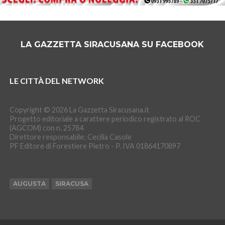
LA GAZZETTA SIRACUSANA SU FACEBOOK
LE CITTÀ DEL NETWORK
Copyright © 2026 La Gazzetta Siracusana.it
Progetto editoriale a carattere periodico registrato al ROC
(AGCOM) con n. 25784
Direttore responsabile: Cecilia Casole
PF Editore di Forestiere Pietro - P. IVA 01864170897
AUGUSTA
SIRACUSA