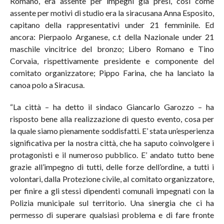
Romano, era assente per impegni già presi, così come
assente per motivi di studio era la siracusana Anna Esposito,
capitano della rappresentativi under 21 femminile. Ed
ancora: Pierpaolo Arganese, c.t della Nazionale under 21
maschile vincitrice del bronzo; Libero Romano e Tino
Corvaia, rispettivamente presidente e componente del
comitato organizzatore; Pippo Farina, che ha lanciato la
canoa polo a Siracusa.
“La città – ha detto il sindaco Giancarlo Garozzo – ha
risposto bene alla realizzazione di questo evento, cosa per
la quale siamo pienamente soddisfatti. E’ stata un’esperienza
significativa per la nostra città, che ha saputo coinvolgere i
protagonisti e il numeroso pubblico. E’ andato tutto bene
grazie all’impegno di tutti, delle forze dell’ordine, a tutti i
volontari, dalla Protezione civile, al comitato organizzatore,
per finire a gli stessi dipendenti comunali impegnati con la
Polizia municipale sul territorio. Una sinergia che ci ha
permesso di superare qualsiasi problema e di fare fronte