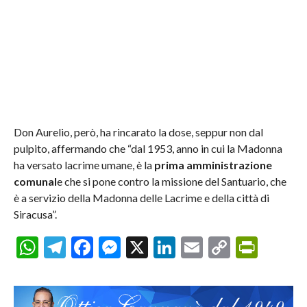
Don Aurelio, però, ha rincarato la dose, seppur non dal
pulpito, affermando che “dal 1953, anno in cui la Madonna
ha versato lacrime umane, è la
prima amministrazione
comunal
e che si pone contro la missione del Santuario, che
è a servizio della Madonna delle Lacrime e della città di
Siracusa”.
WhatsApp
Telegram
Facebook
Messenger
X
LinkedIn
Email
Copy
Prin
Link