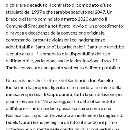
dichiarare
decaduto
il contratto di
comodato d’uso
stipulato del
1997
e che sarebbe scaduto nel
2047
. Un
braccio di ferro cominciato a marzo 2020 quando il
Comune di Siracusa ha notificato l’avvio di un procedimento
di revoca e decadenza della convenzione originale,
contestando “presunte violazioni ed inadempienze
addebitabili al Santuario”. La principale: il Santuario avrebbe
“ceduto a terzi” il comodato e la disponibilità dell’uso
dell’immobile, variandone anche la destinazione d’uso. E il
Tar
ha convenuto con quanto sostenuto dall’ente pubblico.
Una decisione che il rettore del Santuario,
don Aurelio
Russo
non ha proprio digerito, esternando, al termine della
messa
vespertina di
Capodanno
, tutta la sua delusione per
quanto avvenuto. “Mi amareggia – ha detto il sacerdote
dall’altare – che un sindaco possa accanirsi contro una
Basilica così importante, visitata annualmente da migliaia di
fedeli. Qui arrivano pellegrini da tutto il mondo e il primo
cittadino non ci mette nelle condizioni di accoglierli in una