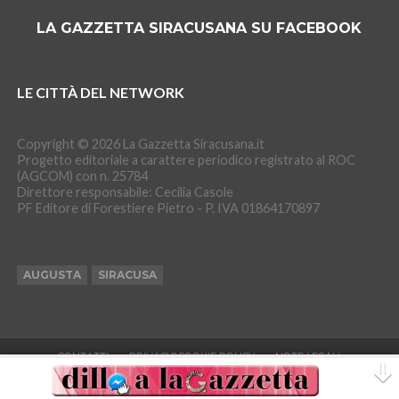
LA GAZZETTA SIRACUSANA SU FACEBOOK
LE CITTÀ DEL NETWORK
Copyright © 2026 La Gazzetta Siracusana.it
Progetto editoriale a carattere periodico registrato al ROC
(AGCOM) con n. 25784
Direttore responsabile: Cecilia Casole
PF Editore di Forestiere Pietro - P. IVA 01864170897
AUGUSTA
SIRACUSA
CONTATTI
PRIVACY&COOKIE POLICY
NOTE LEGALI
Copyright © 2016/2026 PF Editore