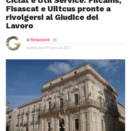
Ciclat e Util Service: Filcams,
Fisascat e Uiltcus pronte a
rivolgersi al Giudice del
Lavoro
di
Redazione
pubblicato il
9 Gennaio 2017