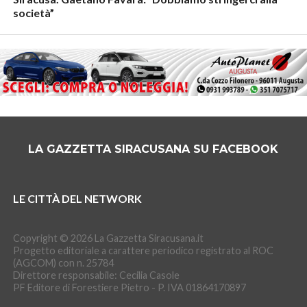
società”
LA GAZZETTA SIRACUSANA SU FACEBOOK
LE CITTÀ DEL NETWORK
Copyright © 2026 La Gazzetta Siracusana.it
Progetto editoriale a carattere periodico registrato al ROC
(AGCOM) con n. 25784
Direttore responsabile: Cecilia Casole
PF Editore di Forestiere Pietro - P. IVA 01864170897