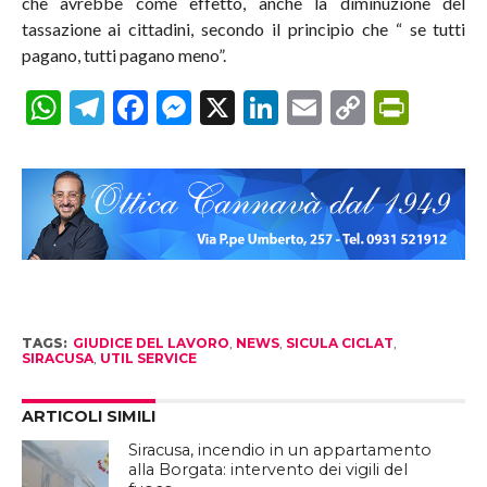
che avrebbe come effetto, anche la diminuzione del
tassazione ai cittadini, secondo il principio che “ se tutti
pagano, tutti pagano meno”.
WhatsApp
Telegram
Facebook
Messenger
X
LinkedIn
Email
Copy
Prin
Link
TAGS:
GIUDICE DEL LAVORO
,
NEWS
,
SICULA CICLAT
,
SIRACUSA
,
UTIL SERVICE
ARTICOLI SIMILI
Siracusa, incendio in un appartamento
alla Borgata: intervento dei vigili del