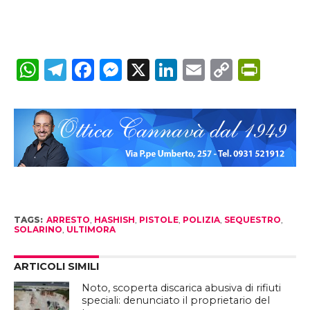
WhatsApp
Telegram
Facebook
Messenger
X
LinkedIn
Email
Copy
Prin
Link
TAGS:
ARRESTO
,
HASHISH
,
PISTOLE
,
POLIZIA
,
SEQUESTRO
,
SOLARINO
,
ULTIMORA
ARTICOLI SIMILI
Noto, scoperta discarica abusiva di rifiuti
speciali: denunciato il proprietario del