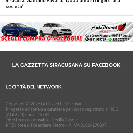
Siracusa. Gaetano Favara: “Dobbiamo stringerci alla
società”
LA GAZZETTA SIRACUSANA SU FACEBOOK
LE CITTÀ DEL NETWORK
Copyright © 2026 La Gazzetta Siracusana.it
Progetto editoriale a carattere periodico registrato al ROC
(AGCOM) con n. 25784
Direttore responsabile: Cecilia Casole
PF Editore di Forestiere Pietro - P. IVA 01864170897