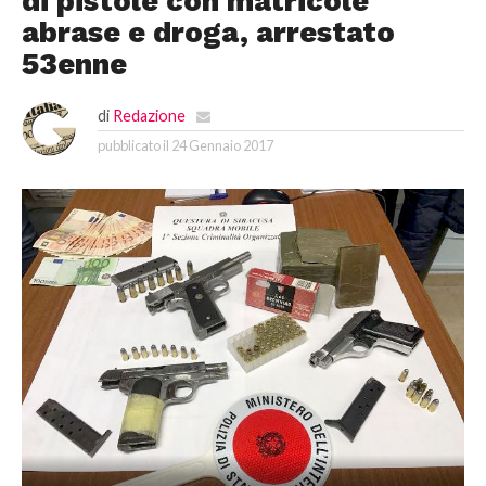
di pistole con matricole
abrase e droga, arrestato
53enne
di
Redazione
pubblicato il
24 Gennaio 2017