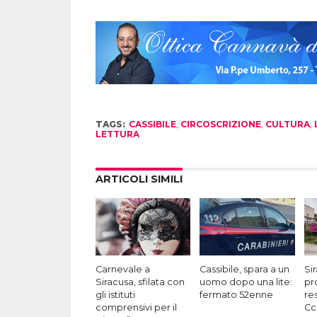
TAGS:
CASSIBILE
,
CIRCOSCRIZIONE
,
CULTURA
,
LETTURA
ARTICOLI SIMILI
Carnevale a
Cassibile, spara a un
Sir
Siracusa, sfilata con
uomo dopo una lite:
pr
gli istituti
fermato 52enne
res
comprensivi per il
Ccr