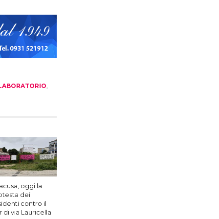
Link
LABORATORIO
,
acusa, oggi la
otesta dei
identi contro il
 di via Lauricella