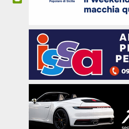
Link
PrintFriendly