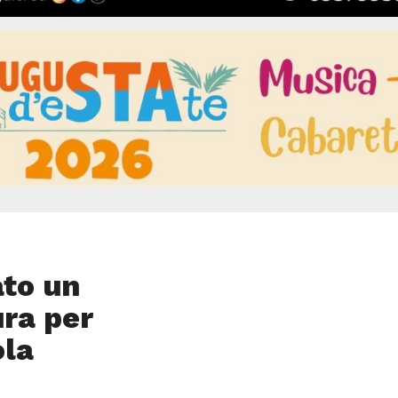
ato un
ura per
ola