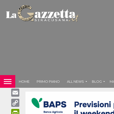
WhatsApp
Telegram
Facebook
Messenger
X
HOME
PRIMO PIANO
ALL NEWS
BLOG
M
LinkedIn
Email
Copy