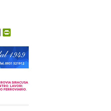
dIn
ail
Copy
PrintFriendly
Link
RROVIA SIRACUSA
NTRO
,
LAVORI
,
TO FERROVIARIO
,