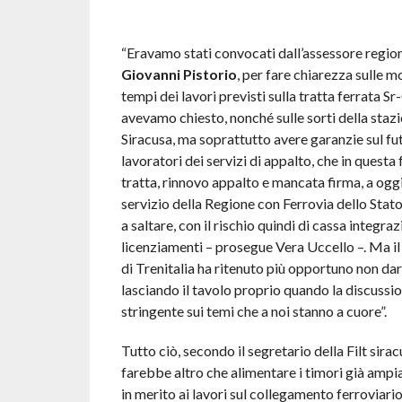
“Eravamo stati convocati dall’assessore region
Giovanni Pistorio
, per fare chiarezza sulle mo
tempi dei lavori previsti sulla tratta ferrata S
avevamo chiesto, nonché sulle sorti della stazi
Siracusa, ma soprattutto avere garanzie sul fu
lavoratori dei servizi di appalto, che in questa 
tratta, rinnovo appalto e mancata firma, a oggi
servizio della Regione con Ferrovia dello Stato
a saltare, con il rischio quindi di cassa integra
licenziamenti – prosegue Vera Uccello –. Ma i
di Trenitalia ha ritenuto più opportuno non dar
lasciando il tavolo proprio quando la discussio
stringente sui temi che a noi stanno a cuore”.
Tutto ciò, secondo il segretario della Filt sira
farebbe altro che alimentare i timori già amp
in merito ai lavori sul collegamento ferroviario