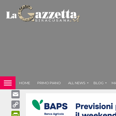
WhatsApp
Telegram
Facebook
Messenger
X
HOME
PRIMO PIANO
ALL NEWS
BLOG
M
LinkedIn
Email
Copy