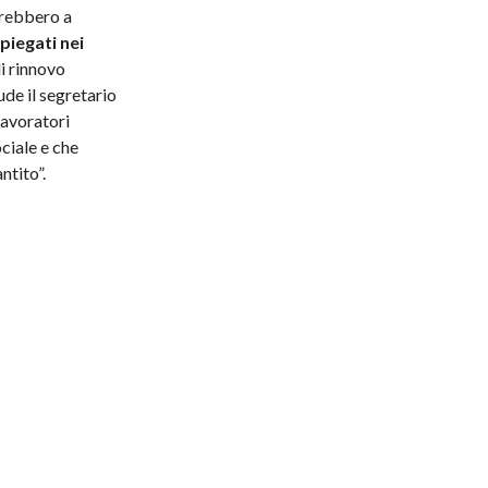
erebbero a
piegati nei
di rinnovo
ude il segretario
 lavoratori
ciale e che
ntito”.