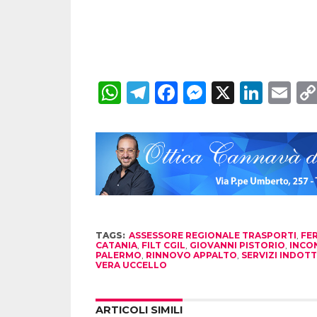
WhatsApp
Telegram
Facebook
Messenger
X
Linke
Em
TAGS:
ASSESSORE REGIONALE TRASPORTI
,
FE
CATANIA
,
FILT CGIL
,
GIOVANNI PISTORIO
,
INCO
PALERMO
,
RINNOVO APPALTO
,
SERVIZI INDOT
VERA UCCELLO
ARTICOLI SIMILI