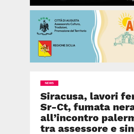
NEWS
Siracusa, lavori fe
Sr-Ct, fumata ner
all’incontro paler
tra assessore e si