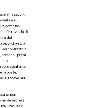
ale ai Trasporti,
dalità e sui
r-Ct, come noi
one ferroviaria di
turo dei
fase, di chiusura
, del contratto di
, saranno i primi
zione e
l rappresentante
e risposte,
ne si faceva più
cusana, non
iamente espressi
 tra Siracusa e