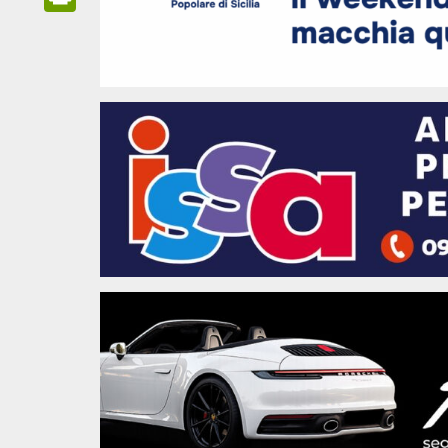
Link
PrintFriendly