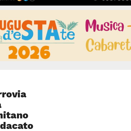
rrovia
a
mitano
ndacato