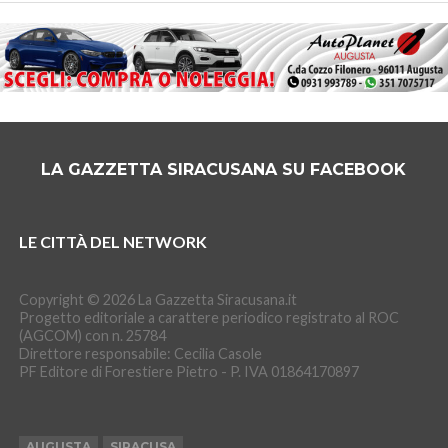
LA GAZZETTA SIRACUSANA SU FACEBOOK
LE CITTÀ DEL NETWORK
Copyright © 2026 La Gazzetta Siracusana.it
Progetto editoriale a carattere periodico registrato al ROC
(AGCOM) con n. 25784
Direttore responsabile: Cecilia Casole
PF Editore di Forestiere Pietro - P. IVA 01864170897
AUGUSTA
SIRACUSA