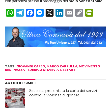
con partenza presso il parcheggio del
molo Sant’Antonio
.
WhatsApp
Telegram
Facebook
Messenger
X
LinkedIn
Email
Copy
Prin
Link
TAGS:
GIOVANNI CAFEO
,
MARCO ZAPPULLA
,
MOVIMENTO
RES
,
PIAZZA FEDERICO DI SVEVIA
,
RESTART
ARTICOLI SIMILI
Siracusa, presentata la carta dei servizi
contro la violenza di genere